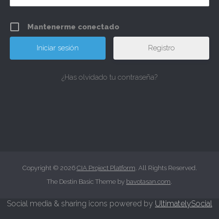
Mantenerme conectado
Registro
¿Has olvidado tu contraseña?
Copyright © 2026
CIA Project Platform
. All Rights Reserved.
The Destin Basic Theme by
bavotasan.com
.
Social media & sharing icons powered by
UltimatelySocial